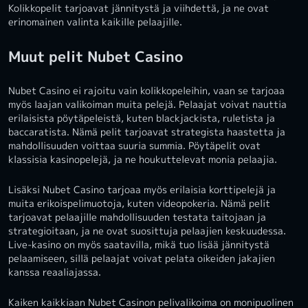
Kolikkopelit tarjoavat jännitystä ja viihdettä, ja ne ovat
erinomainen valinta kaikille pelaajille.
Muut pelit Nubet Casino
Nubet Casino ei rajoitu vain kolikkopeleihin, vaan se tarjoaa
myös laajan valikoiman muita pelejä. Pelaajat voivat nauttia
erilaisista pöytäpeleistä, kuten blackjackista, ruletista ja
baccaratista. Nämä pelit tarjoavat strategista haastetta ja
mahdollisuuden voittaa suuria summia. Pöytäpelit ovat
klassisia kasinopelejä, ja ne houkuttelevat monia pelaajia.
Lisäksi Nubet Casino tarjoaa myös erilaisia korttipelejä ja
muita erikoispelimuotoja, kuten videopokeria. Nämä pelit
tarjoavat pelaajille mahdollisuuden testata taitojaan ja
strategioitaan, ja ne ovat suosittuja pelaajien keskuudessa.
Live-kasino on myös saatavilla, mikä tuo lisää jännitystä
pelaamiseen, sillä pelaajat voivat pelata oikeiden jakajien
kanssa reaaliajassa.
Kaiken kaikkiaan Nubet Casinon pelivalikoima on monipuolinen