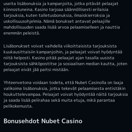
useita lisäbonuksia ja kampanjoita, jotka pitävät pelaajat
kiinnostuneina. Kasino tarjoaa säännöllisesti erilaisia
tarjouksia, kuten talletusbonuksia, ilmaiskierroksia ja
uskollisuusohjelmia. Nämä bonukset antavat pelaajille
mahdollisuuden saada lisää arvoa pelaamiselleen ja nauttia
enemmän peleistä.
Lisäbonukset voivat vaihdella viikoittaisista tarjouksista
kuukausittaisiin kampanjoihin, ja pelaajat voivat hyödyntää
niitä helposti. Kasino pitää pelaajat ajan tasalla uusista
tarjouksista sähköpostitse ja sosiaalisen median kautta, joten
pelaajat eivät jää paitsi mistään.
Yhteenvetona voidaan todeta, että Nubet Casinolla on laaja
valikoima lisäbonuksia, jotka tekevät pelaamisesta entistäkin
houkuttelevampaa. Pelaajat voivat hyödyntää näitä tarjouksia
ja saada lisää pelirahaa sekä muita etuja, mikä parantaa
pelikokemusta.
Bonusehdot Nubet Casino