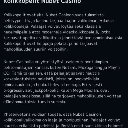
Kolikkopelit Nubet Casino
Kolikkopelit ovat yksi Nubet Casinon suosituimmista
pelityypeistä, ja kasino tarjoaa laajan valikoiman erilaisia
kolikkopelejä. Pelaajat voivat löytää sekä klassisia
hedelmäpelejä että moderneja videokolikkopelejä, jotka
tarjoavat upeita grafiikoita ja jännittäviä bonusominaisuuksia.
Kolikkopelit ovat helppoja pelata, ja ne tarjoavat
mahdollisuuden suuriin voittoihin.
Nubet Casinolla on yhteistyötä useiden tunnetuimpien
pelitoimittajien kanssa, kuten NetEnt, Microgaming ja Play’n
GO. Tämä takaa sen, että pelaajat saavat nauttia
korkealaatuisista peleistä, joissa on innovatiivisia
ominaisuuksia ja houkuttelevia teemoja. Erityisesti
progressiiviset jackpot-pelit, kuten Mega Moolah, ovat
pelaajien suosiossa, sillä ne tarjoavat mahdollisuuden voittaa
elämänmuutoksia tuovia summia.
Yhteenvetona voidaan todeta, että Nubet Casinon
kolikkopelivalikoima on laaja ja monipuolinen. Pelaajat voivat
nauttia erilaisista peleistä ja löytää omat suosikkinsa helposti.