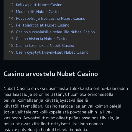
Kolikkopelit Nubet Casino
Muut pelit Nubet Casino
Pöytäpelit ja live casino Nubet Casino
Pelitoimittajat Nubet Casino
Casino suomalaisille pelaajille Nubet Casino
Casino historia Nubet Casino
Casino kokemuksia Nubet Casino
Usein kysytyt kysymykset Nubet Casino
Casino arvostelu Nubet Casino
Nubet Casino on yksi uusimmista tulokkaista online-kasinoiden
maailmassa, ja se on herättänyt huomiota erinomaisella
pelivalikoimallaan ja käyttäjäystävällisellä
käyttöliittymällään. Kasino tarjoaa laajan valikoiman pelejä,
jotka vaihtelevat kolikkopeleistä pöytäpeleihin ja live-
kasinoon. Arvostelut ovat olleet pääasiassa positiivisia, ja
pelaajat ovat kiitelleet erityisesti kasinon nopeaa
asiakaspalvelua ja houkuttelevia bonuksia.