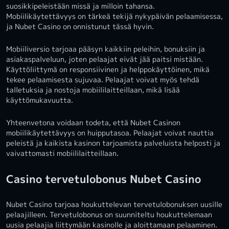
suosikkipeleistään missä ja milloin tahansa.
Mobiilikäytettävyys on tärkeä tekijä nykypäivän pelaamisessa,
ja Nubet Casino on onnistunut tässä hyvin.
Mobiiliversio tarjoaa pääsyn kaikkiin peleihin, bonuksiin ja
asiakaspalveluun, joten pelaajat eivät jää paitsi mistään.
Käyttöliittymä on responsiivinen ja helppokäyttöinen, mikä
tekee pelaamisesta sujuvaa. Pelaajat voivat myös tehdä
talletuksia ja nostoja mobiililaitteillaan, mikä lisää
käyttömukavuutta.
Yhteenvetona voidaan todeta, että Nubet Casinon
mobiilikäytettävyys on huipputasoa. Pelaajat voivat nauttia
peleistä ja kaikista kasinon tarjoamista palveluista helposti ja
vaivattomasti mobiililaitteillaan.
Casino tervetulobonus Nubet Casino
Nubet Casino tarjoaa houkuttelevan tervetulobonuksen uusille
pelaajilleen. Tervetulobonus on suunniteltu houkuttelemaan
uusia pelaajia liittymään kasinolle ja aloittamaan pelaaminen.