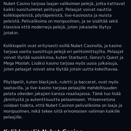
Nubet Casino tarjoaa laajan valikoiman pelejä, jotka kattavat
kaikki suosituimmat pelityypit. Pelaajat voivat nauttia
kolikkopeleistä, pöytäpeleistä, live-kasinosta ja muista
peleistä. Pelivalikoima on monipuolinen, ja se sisältää sekä
klassisia että moderneja pelejä, joten jokaiselle löytyy
jotakin.
Kolikkopelit ovat erityisesti esillä Nubet Casinolla, ja kasino
tarjoaa useita suosittuja pelejä eri pelitoimittajilta. Pelaajat
voivat löytää suosikkinsa, kuten Starburst, Gonzo’s Quest ja
Mega Moolah. Lisäksi kasino tarjoaa myös uusia julkaisuja,
joten pelaajat voivat aina löytää jotain uutta kokeiltavaa.
Pöytäpelit, kuten blackjack, ruletti ja baccarat, ovat myös
saatavilla, ja live-kasino tarjoaa pelaajille mahdollisuuden
pelata oikeiden jakajien kanssa reaaliajassa. Tämä tuo lisää
jännitystä ja autenttisuutta pelaamiseen. Yhteenvetona
voidaan todeta, että Nubet Casinon pelivalikoima on laaja ja
monipuolinen, mikä tekee siitä erinomaisen valinnan kaikille
pelaajille.