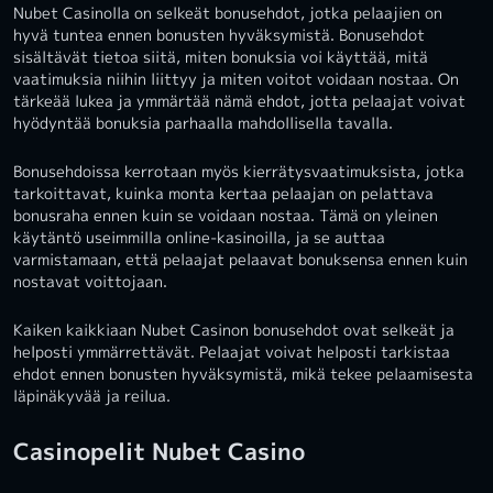
Nubet Casinolla on selkeät bonusehdot, jotka pelaajien on
hyvä tuntea ennen bonusten hyväksymistä. Bonusehdot
sisältävät tietoa siitä, miten bonuksia voi käyttää, mitä
vaatimuksia niihin liittyy ja miten voitot voidaan nostaa. On
tärkeää lukea ja ymmärtää nämä ehdot, jotta pelaajat voivat
hyödyntää bonuksia parhaalla mahdollisella tavalla.
Bonusehdoissa kerrotaan myös kierrätysvaatimuksista, jotka
tarkoittavat, kuinka monta kertaa pelaajan on pelattava
bonusraha ennen kuin se voidaan nostaa. Tämä on yleinen
käytäntö useimmilla online-kasinoilla, ja se auttaa
varmistamaan, että pelaajat pelaavat bonuksensa ennen kuin
nostavat voittojaan.
Kaiken kaikkiaan Nubet Casinon bonusehdot ovat selkeät ja
helposti ymmärrettävät. Pelaajat voivat helposti tarkistaa
ehdot ennen bonusten hyväksymistä, mikä tekee pelaamisesta
läpinäkyvää ja reilua.
Casinopelit Nubet Casino