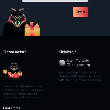
Tietoa meistä
Kirjoittaja
Artem Troitskiy
a_7gambling
Seven Gambling LTD:n perustaja
Bloggaaja, WSOP-osallistuja vuodesta
2011.
MGA
Trustly
Curacao eGaming
Sivusto on tekijänoikeuden alainen.
Aineiston täydellinen tai osittainen
kopiointi on mahdollista vain
toimittajien kirjallisella luvalla.
Luotamme