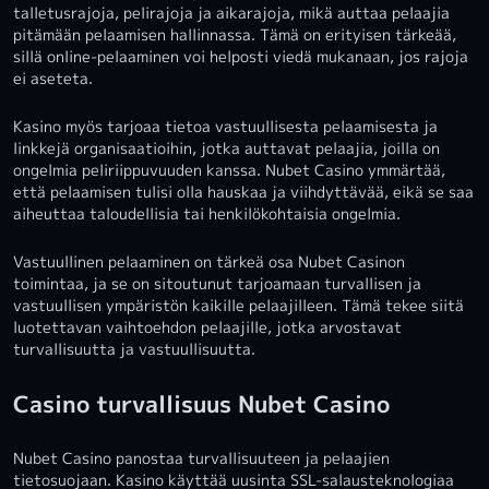
talletusrajoja, pelirajoja ja aikarajoja, mikä auttaa pelaajia
pitämään pelaamisen hallinnassa. Tämä on erityisen tärkeää,
sillä online-pelaaminen voi helposti viedä mukanaan, jos rajoja
ei aseteta.
Kasino myös tarjoaa tietoa vastuullisesta pelaamisesta ja
linkkejä organisaatioihin, jotka auttavat pelaajia, joilla on
ongelmia peliriippuvuuden kanssa. Nubet Casino ymmärtää,
että pelaamisen tulisi olla hauskaa ja viihdyttävää, eikä se saa
aiheuttaa taloudellisia tai henkilökohtaisia ongelmia.
Vastuullinen pelaaminen on tärkeä osa Nubet Casinon
toimintaa, ja se on sitoutunut tarjoamaan turvallisen ja
vastuullisen ympäristön kaikille pelaajilleen. Tämä tekee siitä
luotettavan vaihtoehdon pelaajille, jotka arvostavat
turvallisuutta ja vastuullisuutta.
Casino turvallisuus Nubet Casino
Nubet Casino panostaa turvallisuuteen ja pelaajien
tietosuojaan. Kasino käyttää uusinta SSL-salausteknologiaa